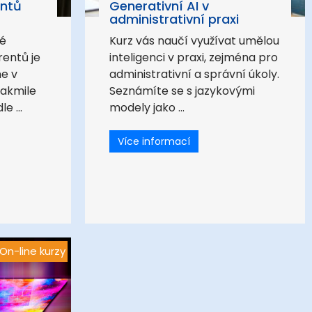
entů
Generativní AI v
administrativní praxi
né
Kurz vás naučí využívat umělou
rentů je
inteligenci v praxi, zejména pro
ne v
administrativní a správní úkoly.
Jakmile
Seznámíte se s jazykovými
e ...
modely jako ...
Více informací
On-line kurzy