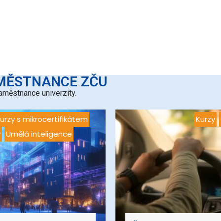
AMĚSTNANCE ZČU
aměstnance univerzity.
urzy s mikrocertifikátem
Kurzy
y
Umělá inteligence