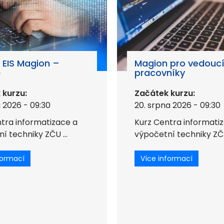
 EIS Magion –
Magion pro vedouc
ě
pracovníky
 kurzu:
Začátek kurzu:
a 2026 - 09:30
20. srpna 2026 - 09:30
tra informatizace a
Kurz Centra informati
í techniky ZČU ...
výpočetní techniky ZČU 
formací
Více informací