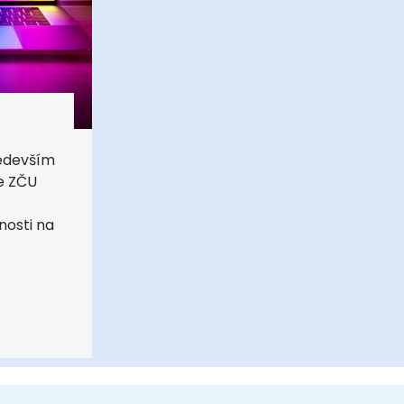
ředevším
e ZČU
nosti na