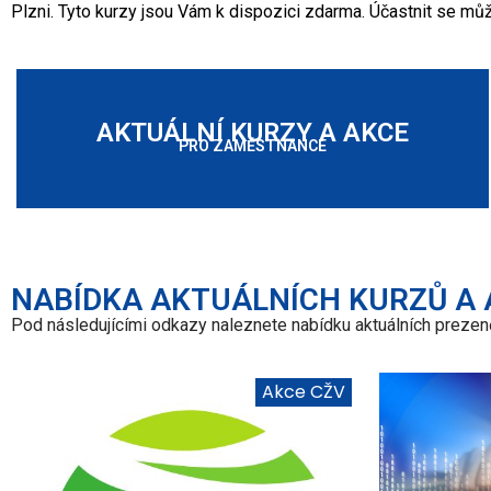
Plzni. Tyto kurzy jsou Vám k dispozici zdarma. Účastnit se můž
AKTUÁLNÍ KURZY A AKCE
PRO ZAMĚSTNANCE
NABÍDKA AKTUÁLNÍCH KURZŮ A
Pod následujícími odkazy naleznete nabídku aktuálních prezenč
Akce CŽV