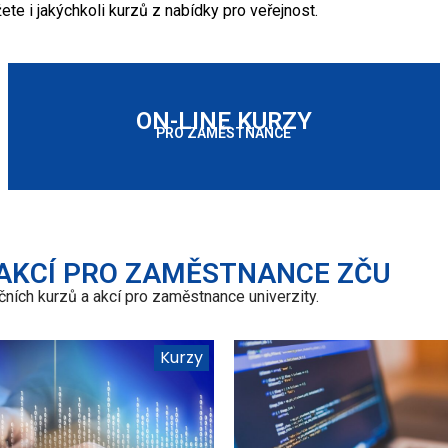
ete i jakýchkoli kurzů z nabídky pro veřejnost.
ON-LINE KURZY
PRO ZAMĚSTNANCE
 AKCÍ PRO ZAMĚSTNANCE ZČU
ních kurzů a akcí pro zaměstnance univerzity.
Kurzy