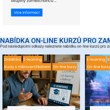
skupiny zaměstnanců ...
Více informací
NABÍDKA ON-LINE KURZŮ PRO Z
Pod následujícími odkazy naleznete nabídku on-line kurzů pro z
Didaktika
E-learning
E-learning
K
Kurzy s mikrocertifikátem
On-line kurzy
On-line kurz