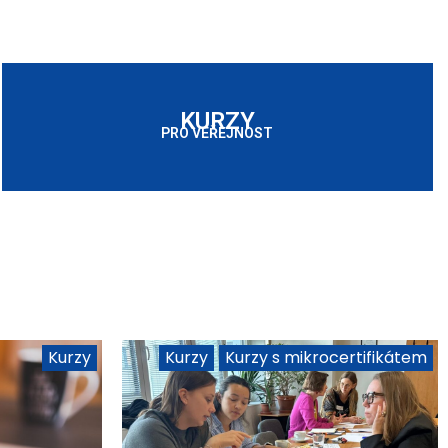
KURZY
PRO VEŘEJNOST
Kurzy
Kurzy
Kurzy s mikrocertifikátem