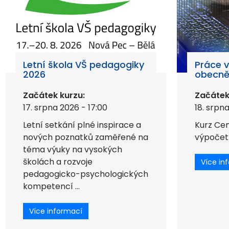
Letní škola VŠ pedagogiky
Práce v
2026
obecn
Začátek kurzu:
Začátek
17. srpna 2026 - 17:00
18. srpn
Letní setkání plné inspirace a
Kurz Cen
nových poznatků zaměřené na
výpočetn
téma výuky na vysokých
školách a rozvoje
Více in
pedagogicko-psychologických
kompetencí ...
Více informací