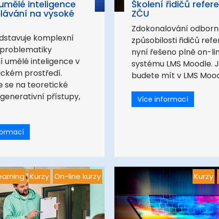
 umělé inteligence
Školení řidičů refer
lávání na vysoké
ZČU
Zdokonalování odbor
edstavuje komplexní
způsobilosti řidičů refe
 problematiky
nyní řešeno plně on-li
í umělé inteligence v
systému LMS Moodle. 
ckém prostředí.
budete mít v LMS Moodl
 se na teoretické
 generativní přístupy,
Více informací
formací
earning
Kurzy
On-line kurzy
Kurzy