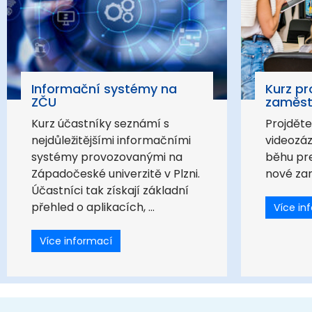
Informační systémy na
Kurz pr
ZČU
zaměst
Kurz účastníky seznámí s
Projděte
nejdůležitějšími informačními
videozá
systémy provozovanými na
běhu pr
Západočeské univerzitě v Plzni.
nové zam
Účastníci tak získají základní
přehled o aplikacích, ...
Více in
Více informací