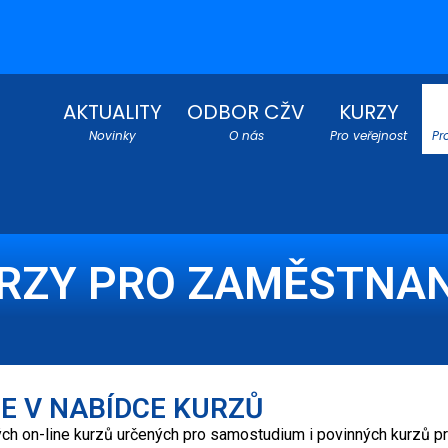
AKTUALITY
ODBOR CŽV
KURZY
Novinky
O nás
Pro veřejnost
Pr
RZY PRO ZAMĚSTNA
E V NABÍDCE KURZŮ
ených on-line kurzů určených pro samostudium i povinných kurzů