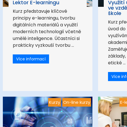
Lektor E-learningu
Využití
ve vzdě
Kurz představuje klíčové
škole
principy e-learningu, tvorbu
Kurz př
digitálních materiálů a využití
úvod do
moderních technologií včetně
využíván
umělé inteligence. Účastníci si
akademi
prakticky vyzkouší tvorbu ...
Zaměřuje
základy,
Více informací
etické ...
Více in
Kurzy
On-line kurzy
E-l