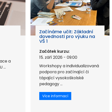
í
Začínáme učit: Základní
dovednosti pro výuku na
VŠ 1
Začátek kurzu:
15. září 2026 - 09:00
zace a
Workshopy a individualizovaná
...
podpora pro začínající či
tápající vysokoškolské
pedagogy ...
Více informací