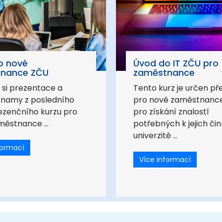
o nové
Úvod do IT ZČU pro
nance ZČU
zaměstnance
 si prezentace a
Tento kurz je určen p
znamy z posledního
pro nové zaměstnanc
ezenčního kurzu pro
pro získání znalostí
ěstnance ...
potřebných k jejich čin
univerzitě ...
formací
Více informací