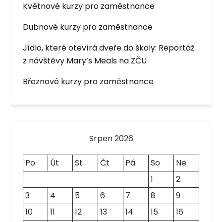
Květnové kurzy pro zaměstnance
Dubnové kurzy pro zaměstnance
Jídlo, které otevírá dveře do školy: Reportáž
z návštěvy Mary’s Meals na ZČU
Březnové kurzy pro zaměstnance
Srpen 2026
Po
Út
St
Čt
Pá
So
Ne
1
2
3
4
5
6
7
8
9
10
11
12
13
14
15
16