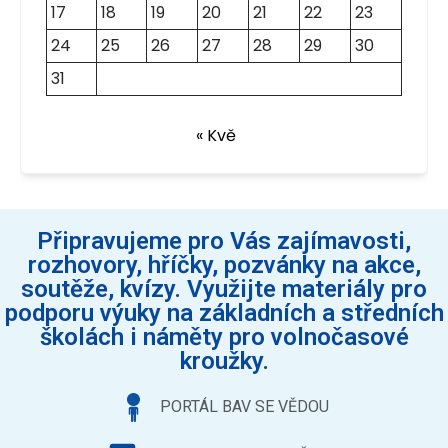
17
18
19
20
21
22
23
24
25
26
27
28
29
30
31
« Kvě
Připravujeme pro Vás zajímavosti,
rozhovory, hříčky, pozvánky na akce,
soutěže, kvízy. Využijte materiály pro
podporu výuky na základních a středních
školách i náměty pro volnočasové
kroužky.
PORTÁL BAV SE VĚDOU