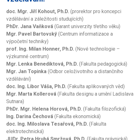
doc. Mgr. Jiří Kohout, Ph.D.
(prorektor pro koncepci
vzdělávání a záležitosti studujících)
PhDr. Jana Vaňková
(Garant univerzity třetího věku)
Mgr. Pavel Bartovský
(Centrum informatizace a
výpočetní techniky)
prof. Ing. Milan Honner, Ph.D.
(Nové technologie –
výzkumné centrum)
Mgr. Lenka Benediktová, Ph.D.
(Fakulta pedagogická)
Mgr. Jan Topinka
(Odbor celoživotního a distančního
vzdělávání)
doc. Ing. Libor Váša, Ph.D.
(Fakulta aplikovaných věd)
Mgr. Marta Kollerová
(Fakulta designu a umění Ladislava
Sutnara)
PhDr. Mgr. Helena Horová, Ph.D.
(Fakulta filozofická)
Ing. Darina Čechová
(Fakulta ekonomická)
doc. Ing. Miloslava Tesařová, Ph.D.
(Fakulta
elektrotechnická)
JUDr. Petra Hrubá Smržová, Ph.D.
(Fakulta právnická)