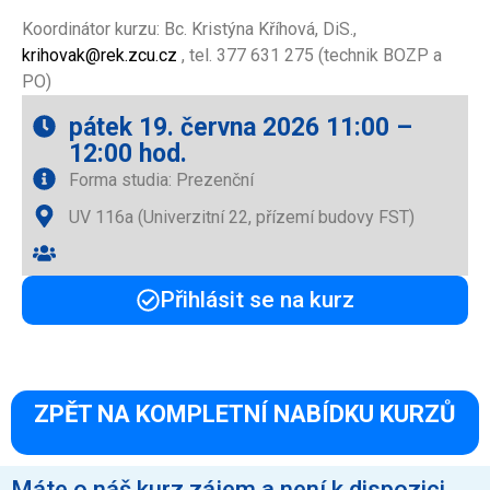
Koordinátor kurzu: Bc. Kristýna Kříhová, DiS.,
krihovak@rek.zcu.cz
, tel. 377 631 275 (technik BOZP a
PO)
pátek 19. června 2026 11:00 –
12:00 hod.
Forma studia: Prezenční
UV 116a (Univerzitní 22, přízemí budovy FST)
Přihlásit se na kurz
ZPĚT NA KOMPLETNÍ NABÍDKU KURZŮ
Máte o náš kurz zájem a není k dispozici