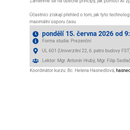
Zaměříme se na obecné principy, jak pomocí AI zpra
Účastníci získají přehled o tom, jak tyto technol
maximální úsporu času.
pondělí 15. června 2026 od 9
Forma studia: Prezenční
UL 601 (Univerzitní 22, 6. patro budovy FST
Lektor: Mgr. Antonín Hrubý, Mgr. Filip Sedla
Koordinátor kurzu: Bc. Helena Hasnedlová,
hasned