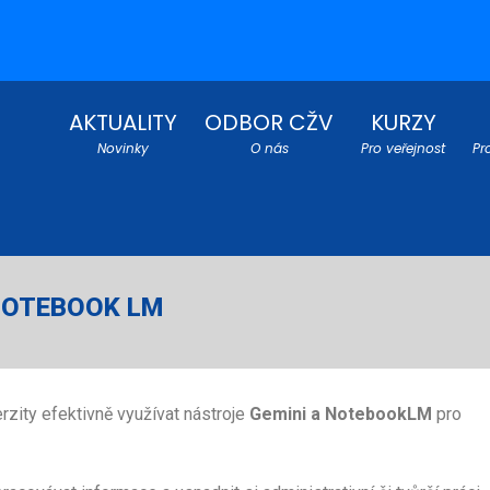
AKTUALITY
ODBOR CŽV
KURZY
Novinky
O nás
Pro veřejnost
Pr
 NOTEBOOK LM
zity efektivně využívat nástroje
Gemini a NotebookLM
pro