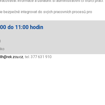
covávat informace a usnadnit si administrativní či tvůrčí práci.
ogie bezpečně integrovat do svých pracovních procesů pro
:00 do 11:00 hodin
)
čko
lh@rek.zcu.cz
, tel. 377 631 910