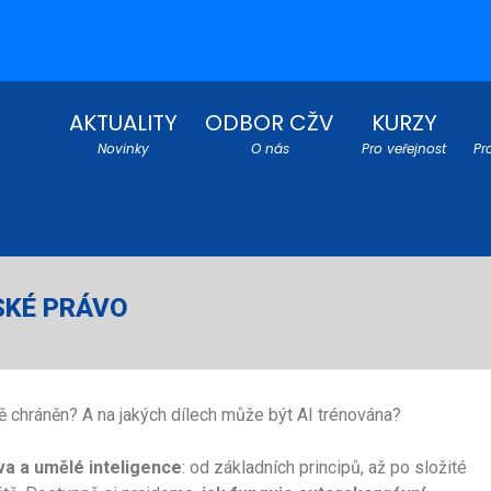
AKTUALITY
ODBOR CŽV
KURZY
Novinky
O nás
Pro veřejnost
Pr
SKÉ PRÁVO
 chráněn? A na jakých dílech může být AI trénována?
a a umělé inteligence
: od základních principů, až po složité