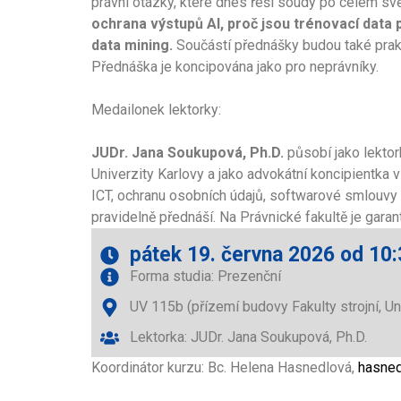
právní otázky, které dnes řeší soudy po celém sv
ochrana výstupů AI, proč jsou trénovací data
data mining.
Součástí přednášky budou také prakti
Přednáška je koncipována jako pro neprávníky.
Medailonek lektorky:
JUDr. Jana Soukupová, Ph.D.
působí jako lektork
Univerzity Karlovy a jako advokátní koncipientka 
ICT, ochranu osobních údajů, softwarové smlouvy a
pravidelně přednáší. Na Právnické fakultě je gar
pátek 19. června 2026 od 10:
Forma studia: Prezenční
UV 115b (přízemí budovy Fakulty strojní, Un
Lektorka: JUDr. Jana Soukupová, Ph.D.
Koordinátor kurzu: Bc. Helena Hasnedlová,
hasned