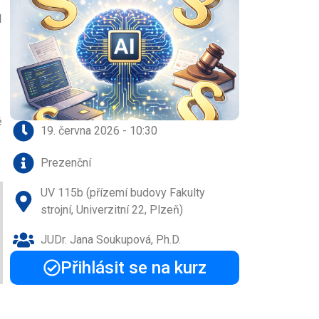
d
ě
19. června 2026 - 10:30
Prezenční
UV 115b (přízemí budovy Fakulty
strojní, Univerzitní 22, Plzeň)
JUDr. Jana Soukupová, Ph.D.
Přihlásit se na kurz