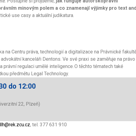
ětě. Postupně si projdeme,
jak funguje autorskoprávní
 právním minovým polem a co znamenají výjimky pro text an
cké use casy a aktuální judikatura.
a na Centru práva, technologií a digitalizace na Právnické fakult
v advokátní kanceláři Dentons. Ve své praxi se zaměřuje na právo
 právní regulaci umělé inteligence. O těchto tématech také
antkou předmětu Legal Technology.
30 do 12:00
iverzitní 22, Plzeň)
lh@rek.zcu.cz
, tel. 377 631 910